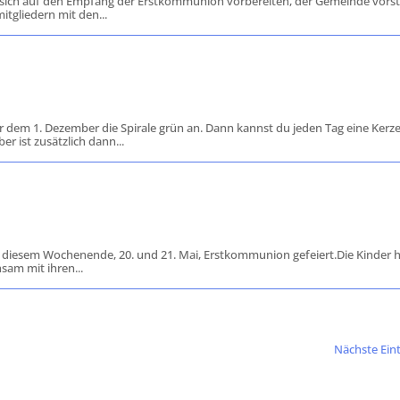
 sich auf den Empfang der Erstkommunion vorbereiten, der Gemeinde vorst
tgliedern mit den...
r dem 1. Dezember die Spirale grün an. Dann kannst du jeden Tag eine Kerz
 ist zusätzlich dann...
an diesem Wochenende, 20. und 21. Mai, Erstkommunion gefeiert.Die Kinder
sam mit ihren...
Nächste Eint