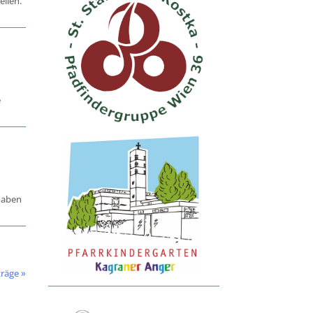
ellen.
e
 haben
räge »