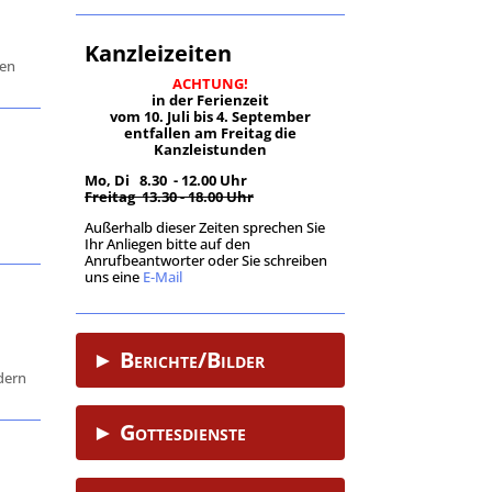
Kanzleizeiten
den
ACHTUNG!
in der Ferienzeit
vom 10. Juli bis 4. September
entfallen am Freitag die
Kanzleistunden
Mo, Di 8.30 - 12.00 Uhr
Freitag 13.30 - 18.00 Uhr
Außerhalb dieser Zeiten sprechen Sie
Ihr Anliegen bitte auf den
Anrufbeantworter oder Sie schreiben
uns eine
E-Mail
.
► Berichte/Bilder
ndern
► Gottesdienste