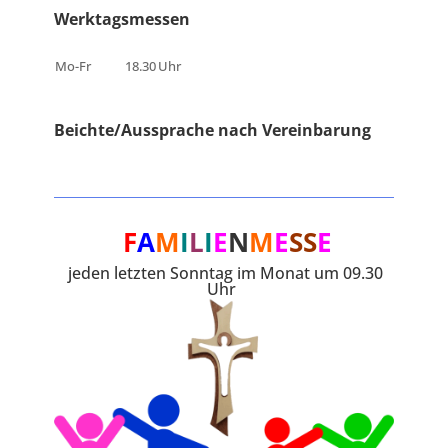
Werktagsmessen
Mo-Fr
18.30
Uhr
Beichte/Aussprache nach Vereinbarung
F
A
M
I
L
I
E
N
M
E
SS
E
jeden letzten Sonntag im Monat um 09.30
Uhr