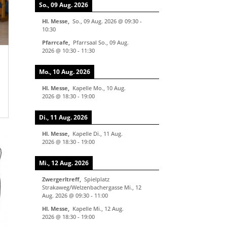
So., 09 Aug. 2026
Hl. Messe
,
So., 09 Aug. 2026
@
09:30
-
10:30
Pfarrcafe
,
Pfarrsaal
So., 09 Aug.
2026
@
10:30
-
11:30
Mo., 10 Aug. 2026
Hl. Messe
,
Kapelle
Mo., 10 Aug.
2026
@
18:30
-
19:00
Di., 11 Aug. 2026
Hl. Messe
,
Kapelle
Di., 11 Aug.
2026
@
18:30
-
19:00
Mi., 12 Aug. 2026
Zwergerltreff
,
Spielplatz
Strakaweg/Welzenbachergasse
Mi., 12
Aug. 2026
@
09:30
-
11:00
Hl. Messe
,
Kapelle
Mi., 12 Aug.
2026
@
18:30
-
19:00