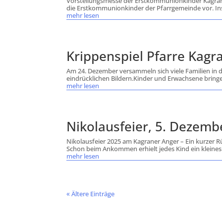
Vorstellungsmesse der Erstkommunionkinder Kagraner
die Erstkommunionkinder der Pfarrgemeinde vor. Ins
mehr lesen
Krippenspiel Pfarre Kagr
Am 24. Dezember versammeln sich viele Familien in d
eindrücklichen Bildern.Kinder und Erwachsene bringen
mehr lesen
Nikolausfeier, 5. Dezemb
Nikolausfeier 2025 am Kagraner Anger – Ein kurzer Rü
Schon beim Ankommen erhielt jedes Kind ein kleines e
mehr lesen
« Ältere Einträge