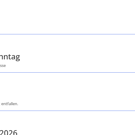
onntag
esse
 entfallen.
 2026