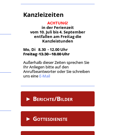
Kanzleizeiten
ACHTUNG!
in der Ferienzeit
vom 10. Juli bis 4. September
entfallen am Freitag die
Kanzleistunden
Mo, Di 8.30 - 12.00 Uhr
Freitag 13.30 - 18.00 Uhr
Außerhalb dieser Zeiten sprechen Sie
Ihr Anliegen bitte auf den
Anrufbeantworter oder Sie schreiben
uns eine
E-Mail
.
► Berichte/Bilder
► Gottesdienste