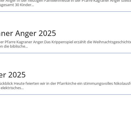
 Anger In der heutigen Familienmesse in der Pfarre Kagraner Anger stellte
gesamt 30 Kinder...
aner Anger 2025
er Pfarre Kagraner Anger.Das Krippenspiel erzählt die Weihnachtsgeschichte
 die biblische...
er 2025
ckblick Heute feierten wir in der Pfarrkirche ein stimmungsvolles Nikolausf
lektrisches...