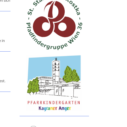
n sich
 in
est.