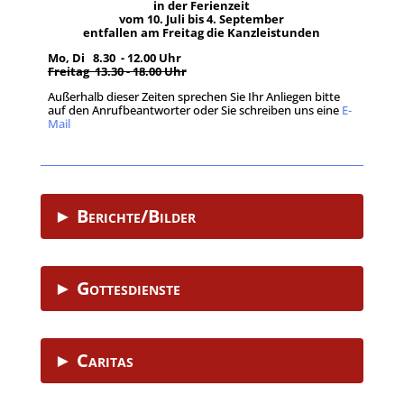
in der Ferienzeit
vom 10. Juli bis 4. September
entfallen am Freitag die Kanzleistunden
Mo, Di 8.30 - 12.00 Uhr
Freitag 13.30 - 18.00 Uhr
Außerhalb dieser Zeiten sprechen Sie Ihr Anliegen bitte
auf den Anrufbeantworter oder Sie schreiben uns eine
E-
Mail
.
► Berichte/Bilder
► Gottesdienste
► Caritas