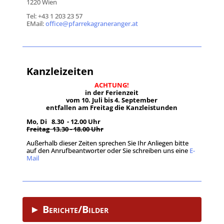
1220 Wien
Tel: +43 1 203 23 57
EMail:
office@pfarrekagraneranger.at
Kanzleizeiten
ACHTUNG!
in der Ferienzeit
vom 10. Juli bis 4. September
entfallen am Freitag die Kanzleistunden
Mo, Di 8.30 - 12.00 Uhr
Freitag 13.30 - 18.00 Uhr
Außerhalb dieser Zeiten sprechen Sie Ihr Anliegen bitte
auf den Anrufbeantworter oder Sie schreiben uns eine
E-
Mail
.
► Berichte/Bilder