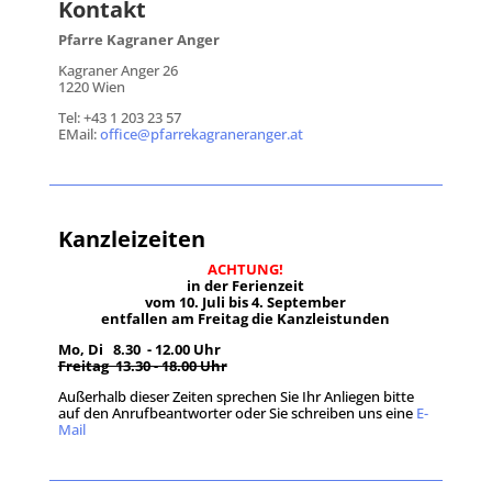
Kontakt
Pfarre Kagraner Anger
Kagraner Anger 26
1220 Wien
Tel: +43 1 203 23 57
EMail:
office@pfarrekagraneranger.at
Kanzleizeiten
ACHTUNG!
in der Ferienzeit
vom 10. Juli bis 4. September
entfallen am Freitag die Kanzleistunden
Mo, Di 8.30 - 12.00 Uhr
Freitag 13.30 - 18.00 Uhr
Außerhalb dieser Zeiten sprechen Sie Ihr Anliegen bitte
auf den Anrufbeantworter oder Sie schreiben uns eine
E-
Mail
.