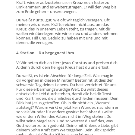
Kraft, wieder aufzustehen, sein Kreuz noch fester zu
umklammern und es weiterzutragen. Er will den Weg bis
zum Ende gehen – unseretwegen.
Du weißt nur zu gut, wie oft wir täglich versagen. Oft
meinen wir, unsere Kräfte reichen nicht aus, um das
Kreuz, das in unserem Leben steht, zu tragen. Mit dir
wollen wir überlegen, wie wir es neu und anders nehmen
können. Hilf uns, Geduld zu haben mit uns und mit
denen, die verzagen.
Station – Du begegnest ihm
V: Wir beten dich an Herr Jesus Christus und preisen dich
A: denn durch dein heiliges Kreuz hast du uns erlöst.
Du weißt, es ist ein Abschied für lange Zeit. Was mag in
dir vorgehen in diesen Minuten? Bestimmt ist dies der
schwerste Tag deines Lebens. Du hast verzichtet für uns.
Für diese erbarmungswürdige Welt. Du willst dieses
entsetzliche Leid durchstehen, damit alle bei dir Trost
und Kraft finden, die ähnliches durchleiden müssen. Dein
Blick hat Jesus getroffen. Ob in dir nicht ein „Warum“
aufsteigt? Warum wirkt er jetzt kein Wunder, nachdem er
so viele Wunder für andere gewirkt hat? Aber du willst
wie er dem Willen des Vaters nicht im Weg stehen. Du
willst seine Magd sein. Und so wartest du auf das, was
Gott weiter zu tun gedenkt. Deine mitfühlende Liebe gibt
deinem Sohn Kraft zum Weitergehen. Dein Blick spricht
mehr, als viele Worte hätten sagen können.