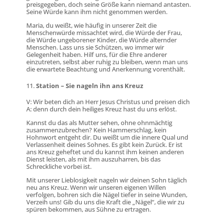
preisgegeben, doch seine Größe kann niemand antasten.
Seine Würde kann ihm nicht genommen werden.
Maria, du weißt, wie häufig in unserer Zeit die
Menschenwürde missachtet wird, die Würde der Frau,
die Würde ungeborener Kinder, die Würde alternder
Menschen. Lass uns sie Schützen, wo immer wir
Gelegenheit haben. Hilf uns, für die Ehre anderer
einzutreten, selbst aber ruhig zu bleiben, wenn man uns
die erwartete Beachtung und Anerkennung vorenthält.
Station – Sie nageln ihn ans Kreuz
V: Wir beten dich an Herr Jesus Christus und preisen dich
A: denn durch dein heiliges Kreuz hast du uns erlöst.
Kannst du das als Mutter sehen, ohne ohnmächtig
zusammenzubrechen? Kein Hammerschlag, kein
Hohnwort entgeht dir. Du weißt um die innere Qual und
Verlassenheit deines Sohnes. Es gibt kein Zurück. Er ist
ans Kreuz geheftet und du kannst ihm keinen anderen
Dienst leisten, als mit ihm auszuharren, bis das
Schreckliche vorbei ist.
Mit unserer Lieblosigkeit nageln wir deinen Sohn täglich
neu ans Kreuz. Wenn wir unseren eigenen Willen
verfolgen, bohren sich die Nägel tiefer in seine Wunden,
Verzeih uns! Gib du uns die Kraft die „Nägel“, die wir zu
spüren bekommen, aus Sühne zu ertragen.