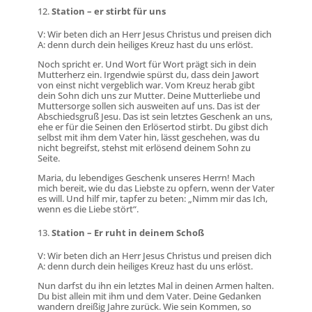
Station – er stirbt für uns
V: Wir beten dich an Herr Jesus Christus und preisen dich
A: denn durch dein heiliges Kreuz hast du uns erlöst.
Noch spricht er. Und Wort für Wort prägt sich in dein
Mutterherz ein. Irgendwie spürst du, dass dein Jawort
von einst nicht vergeblich war. Vom Kreuz herab gibt
dein Sohn dich uns zur Mutter. Deine Mutterliebe und
Muttersorge sollen sich ausweiten auf uns. Das ist der
Abschiedsgruß Jesu. Das ist sein letztes Geschenk an uns,
ehe er für die Seinen den Erlösertod stirbt. Du gibst dich
selbst mit ihm dem Vater hin, lässt geschehen, was du
nicht begreifst, stehst mit erlösend deinem Sohn zu
Seite.
Maria, du lebendiges Geschenk unseres Herrn! Mach
mich bereit, wie du das Liebste zu opfern, wenn der Vater
es will. Und hilf mir, tapfer zu beten: „Nimm mir das Ich,
wenn es die Liebe stört“.
Station – Er ruht in deinem Schoß
V: Wir beten dich an Herr Jesus Christus und preisen dich
A: denn durch dein heiliges Kreuz hast du uns erlöst.
Nun darfst du ihn ein letztes Mal in deinen Armen halten.
Du bist allein mit ihm und dem Vater. Deine Gedanken
wandern dreißig Jahre zurück. Wie sein Kommen, so