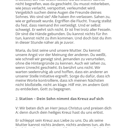
nicht begreifen, was da geschieht. Du musst miterleben,
wie Jesus verlacht, verspottet, verleumdet wird.
Vergeblich suchen deine Augen die Freunde deines
Sohnes. Wo sind sie? Alle haben ihn verlassen. Sahen zu,
wie er gefesselt wurde. Ergriffen die Flucht. Traurig stellst
du fest, dass niemand ihn verteidigt. Und er selbst
schweigt. Er wehrt sich nicht. Er ist frei trotz aller Fesseln.
Dir sind die Hände gebunden. Du kannst nichts für ihn
tun, kannst nicht zu ihm kommen. Und doch bist du ihm
in dieser Stunde näher als je zuvor.
Maria, du bist seine und unsere Mutter. Du kennst
unsere Angst vor der Meinung der anderen. Du weißt,
wie schnell wir geneigt sind, jemanden zu verurteilen,
ohne die Hintergründe zu kennen. Auch wir sehen zu,
wenn Unrecht geschieht. Es berührt uns nicht. Wir
warten seelenruhig ab und hoffen, dass ein anderer an
unserer Stelle Initiative ergreift. Sorge du dafür, dass ich
meine Worte kontrolliere, dass ich meinen Nächsten
nicht bloßstelle, nicht an klage. Hilf mir, im andern Gott
zu entdecken, Gott zu begegnen.
Station – Dein Sohn nimmt das Kreuz auf sich
V: Wir beten dich an Herr Jesus Christus und preisen dich
A: denn durch dein heiliges Kreuz hast du uns erlöst.
Er schleppt sein Kreuz aus Liebe zu uns. Du als seine
Mutter kannst nichts ändern, nichts anderes tun, als ihn