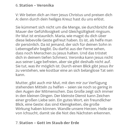
Station – Veronika
V: Wir beten dich an Herr Jesus Christus und preisen dich
A: denn durch dein heiliges Kreuz hast du uns erlöst.
Sie kümmert sich nicht um die Menge, sie durchbricht die
Mauer der Gefühllosigkeit und Gleichgültigkeit ringsum.
Ihr Mut ist erstaunlich. Maria, wie magst du dich über
diese liebevolle Geste gefreut haben. Es ist, als helfe man
dir persönlich. Da ist jemand, der sich für deinen Sohn in
Lebensgefahr begibt. Du darfst aus der Ferne sehen,
dass noch Menschen zu Jesus halten. Und das tröstet
dich in deinem tiefen Schmerz. Veronika kann Jesus nicht
aus seiner Lage befreien, aber sie gibt deshalb nicht auf.
Sie tut, was ihr möglich ist. Durch einen Blick gibt Jesus ihr
zu verstehen, wie kostbar eine an sich belanglose Tat sein
kann.
Mutter, gibt auch mir Mut, mit den mir zur Verfügung
stehenden Mitteln zu helfen – seien sie noch so gering in
den Augen der Mitmenschen. Das Große zeigt sich immer
in den kleinen Dingen. Der kleinste Dienst kann Zeichen
einer großen Liebe sein. Ein gutes Wort, ein freundlicher
Blick, eine Geste: das sind Kleinigkeiten, die große
Wirkung haben können. Wandle unsere Herzen, Heile sie
von Ichsucht, damit sie die Not des Nächsten erkennen.
Station – Gott im Staub der Erde