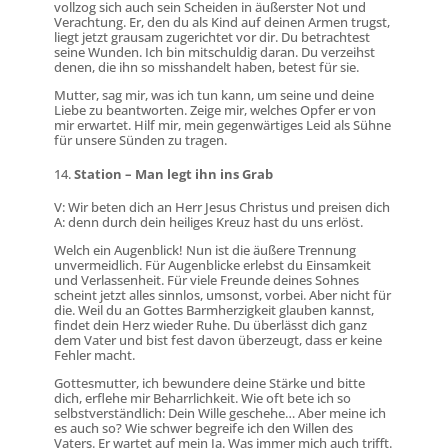
vollzog sich auch sein Scheiden in äußerster Not und
Verachtung. Er, den du als Kind auf deinen Armen trugst,
liegt jetzt grausam zugerichtet vor dir. Du betrachtest
seine Wunden. Ich bin mitschuldig daran. Du verzeihst
denen, die ihn so misshandelt haben, betest für sie.
Mutter, sag mir, was ich tun kann, um seine und deine
Liebe zu beantworten. Zeige mir, welches Opfer er von
mir erwartet. Hilf mir, mein gegenwärtiges Leid als Sühne
für unsere Sünden zu tragen.
Station – Man legt ihn ins Grab
V: Wir beten dich an Herr Jesus Christus und preisen dich
A: denn durch dein heiliges Kreuz hast du uns erlöst.
Welch ein Augenblick! Nun ist die äußere Trennung
unvermeidlich. Für Augenblicke erlebst du Einsamkeit
und Verlassenheit. Für viele Freunde deines Sohnes
scheint jetzt alles sinnlos, umsonst, vorbei. Aber nicht für
die. Weil du an Gottes Barmherzigkeit glauben kannst,
findet dein Herz wieder Ruhe. Du überlässt dich ganz
dem Vater und bist fest davon überzeugt, dass er keine
Fehler macht.
Gottesmutter, ich bewundere deine Stärke und bitte
dich, erflehe mir Beharrlichkeit. Wie oft bete ich so
selbstverständlich: Dein Wille geschehe… Aber meine ich
es auch so? Wie schwer begreife ich den Willen des
Vaters. Er wartet auf mein Ja. Was immer mich auch trifft.