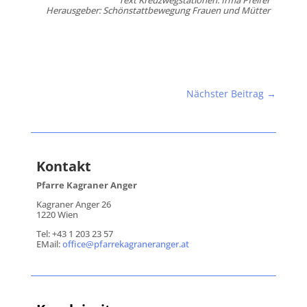
Text Kreuzwegstationen: Irma Pfeifer
Herausgeber: Schönstattbewegung Frauen und Mütter
Nächster Beitrag
→
Kontakt
Pfarre Kagraner Anger
Kagraner Anger 26
1220 Wien
Tel: +43 1 203 23 57
EMail:
office@pfarrekagraneranger.at