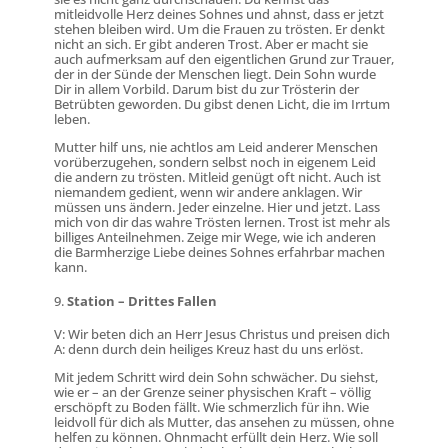
mitleidvolle Herz deines Sohnes und ahnst, dass er jetzt
stehen bleiben wird. Um die Frauen zu trösten. Er denkt
nicht an sich. Er gibt anderen Trost. Aber er macht sie
auch aufmerksam auf den eigentlichen Grund zur Trauer,
der in der Sünde der Menschen liegt. Dein Sohn wurde
Dir in allem Vorbild. Darum bist du zur Trösterin der
Betrübten geworden. Du gibst denen Licht, die im Irrtum
leben.
Mutter hilf uns, nie achtlos am Leid anderer Menschen
vorüberzugehen, sondern selbst noch in eigenem Leid
die andern zu trösten. Mitleid genügt oft nicht. Auch ist
niemandem gedient, wenn wir andere anklagen. Wir
müssen uns ändern. Jeder einzelne. Hier und jetzt. Lass
mich von dir das wahre Trösten lernen. Trost ist mehr als
billiges Anteilnehmen. Zeige mir Wege, wie ich anderen
die Barmherzige Liebe deines Sohnes erfahrbar machen
kann.
Station – Drittes Fallen
V: Wir beten dich an Herr Jesus Christus und preisen dich
A: denn durch dein heiliges Kreuz hast du uns erlöst.
Mit jedem Schritt wird dein Sohn schwächer. Du siehst,
wie er – an der Grenze seiner physischen Kraft – völlig
erschöpft zu Boden fällt. Wie schmerzlich für ihn. Wie
leidvoll für dich als Mutter, das ansehen zu müssen, ohne
helfen zu können. Ohnmacht erfüllt dein Herz. Wie soll