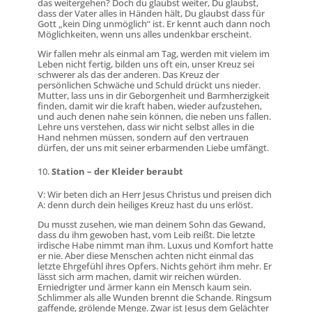
das weitergehen? Doch du glaubst weiter, Du glaubst,
dass der Vater alles in Händen hält, Du glaubst dass für
Gott „kein Ding unmöglich“ ist. Er kennt auch dann noch
Möglichkeiten, wenn uns alles undenkbar erscheint.
Wir fallen mehr als einmal am Tag, werden mit vielem im
Leben nicht fertig, bilden uns oft ein, unser Kreuz sei
schwerer als das der anderen. Das Kreuz der
persönlichen Schwäche und Schuld drückt uns nieder.
Mutter, lass uns in dir Geborgenheit und Barmherzigkeit
finden, damit wir die kraft haben, wieder aufzustehen,
und auch denen nahe sein können, die neben uns fallen.
Lehre uns verstehen, dass wir nicht selbst alles in die
Hand nehmen müssen, sondern auf den vertrauen
dürfen, der uns mit seiner erbarmenden Liebe umfängt.
Station – der Kleider beraubt
V: Wir beten dich an Herr Jesus Christus und preisen dich
A: denn durch dein heiliges Kreuz hast du uns erlöst.
Du musst zusehen, wie man deinem Sohn das Gewand,
dass du ihm gewoben hast, vom Leib reißt. Die letzte
irdische Habe nimmt man ihm. Luxus und Komfort hatte
er nie. Aber diese Menschen achten nicht einmal das
letzte Ehrgefühl ihres Opfers. Nichts gehört ihm mehr. Er
lässt sich arm machen, damit wir reichen würden.
Erniedrigter und ärmer kann ein Mensch kaum sein.
Schlimmer als alle Wunden brennt die Schande. Ringsum
gaffende, grölende Menge. Zwar ist Jesus dem Gelächter