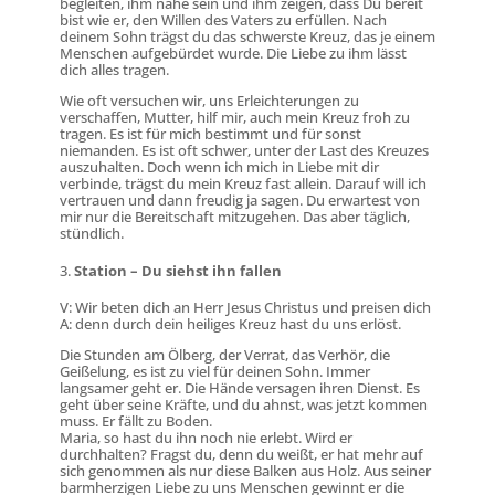
begleiten, ihm nahe sein und ihm zeigen, dass Du bereit
bist wie er, den Willen des Vaters zu erfüllen. Nach
deinem Sohn trägst du das schwerste Kreuz, das je einem
Menschen aufgebürdet wurde. Die Liebe zu ihm lässt
dich alles tragen.
Wie oft versuchen wir, uns Erleichterungen zu
verschaffen, Mutter, hilf mir, auch mein Kreuz froh zu
tragen. Es ist für mich bestimmt und für sonst
niemanden. Es ist oft schwer, unter der Last des Kreuzes
auszuhalten. Doch wenn ich mich in Liebe mit dir
verbinde, trägst du mein Kreuz fast allein. Darauf will ich
vertrauen und dann freudig ja sagen. Du erwartest von
mir nur die Bereitschaft mitzugehen. Das aber täglich,
stündlich.
Station – Du siehst ihn fallen
V: Wir beten dich an Herr Jesus Christus und preisen dich
A: denn durch dein heiliges Kreuz hast du uns erlöst.
Die Stunden am Ölberg, der Verrat, das Verhör, die
Geißelung, es ist zu viel für deinen Sohn. Immer
langsamer geht er. Die Hände versagen ihren Dienst. Es
geht über seine Kräfte, und du ahnst, was jetzt kommen
muss. Er fällt zu Boden.
Maria, so hast du ihn noch nie erlebt. Wird er
durchhalten? Fragst du, denn du weißt, er hat mehr auf
sich genommen als nur diese Balken aus Holz. Aus seiner
barmherzigen Liebe zu uns Menschen gewinnt er die