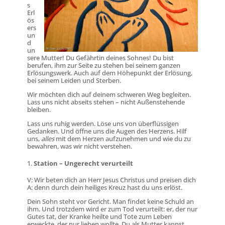
s
Erl
ös
ers
un
d
un
sere Mutter! Du Gefährtin deines Sohnes! Du bist
berufen, ihm zur Seite zu stehen bei seinem ganzen
Erlösungswerk. Auch auf dem Höhepunkt der Erlösung,
bei seinem Leiden und Sterben.
Wir möchten dich auf deinem schweren Weg begleiten.
Lass uns nicht abseits stehen – nicht Außenstehende
bleiben.
Lass uns ruhig werden. Löse uns von überflüssigen
Gedanken. Und öffne uns die Augen des Herzens. Hilf
uns,
alles
mit dem Herzen aufzunehmen und wie du zu
bewahren, was wir nicht verstehen.
Station – Ungerecht verurteilt
V: Wir beten dich an Herr Jesus Christus und preisen dich
A: denn durch dein heiliges Kreuz hast du uns erlöst.
Dein Sohn steht vor Gericht. Man findet keine Schuld an
ihm. Und trotzdem wird er zum Tod verurteilt: er, der nur
Gutes tat, der Kranke heilte und Tote zum Leben
erweckte, der nur lieben wollte. Du als Mutter kannst