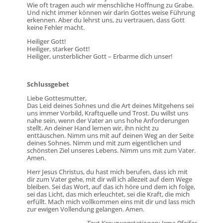
Wie oft tragen auch wir menschliche Hoffnung zu Grabe.
Und nicht immer können wir darin Gottes weise Führung
erkennen. Aber du lehrst uns, zu vertrauen, dass Gott
keine Fehler macht.
Heiliger Gott!
Heiliger, starker Gott!
Heiliger, unsterblicher Gott – Erbarme dich unser!
Schlussgebet
Liebe Gottesmutter,
Das Leid deines Sohnes und die Art deines Mitgehens sei
uns immer Vorbild, Kraftquelle und Trost. Du willst uns
nahe sein, wenn der Vater an uns hohe Anforderungen
stellt. An deiner Hand lernen wir, ihn nicht zu
enttäuschen. Nimm uns mit auf deinen Weg an der Seite
deines Sohnes. Nimm und mit zum eigentlichen und
schönsten Ziel unseres Lebens. Nimm uns mit zum Vater.
Amen.
Herr Jesus Christus, du hast mich berufen, dass ich mit
dir zum Vater gehe, mit dir will ich allezeit auf dem Wege
bleiben. Sei das Wort, auf das ich höre und dem ich folge,
sei das Licht, das mich erleuchtet, sei die Kraft, die mich
erfüllt. Mach mich vollkommen eins mit dir und lass mich
zur ewigen Vollendung gelangen. Amen.