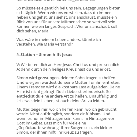
So müsste es eigentlich bei uns sein. Begegnungen bieten
sich täglich. Wenn wir uns vorstellen, dass du immer
neben uns gehst, uns siehst, uns anschaust, müsste ein
Blick von uns für unsere Mitmenschen so wertvoll sein
können wie ein langes Gespräch. Wer uns anschaut, soll
dich sehen, Maria.
Was wäre in meinem Leben anders, könnte ich
verstehen, wie Maria verstand?
Station – Simon hilft Jesus
V: Wir beten dich an Herr Jesus Christus und preisen dich
A: denn durch dein heiliges Kreuz hast du uns erlöst.
Simon wird gezwungen, deinem Sohn tragen zu helfen.
Und wie gern würdest du, seine Mutter, für ihn eintreten.
Einem Fremden wird die kostbare Last aufgeladen. Deine
Hilfe ist nicht gefragt. Doch Liebe ist erfinderisch. So
entdeckst du eine andere Art zu helfen. Unauffällig und
leise wie dein Lieben, ist auch deine Art zu leiden.
Mutter, zeige mir, wo ich helfen kann, wo ich gebraucht
werde. Nicht aufdringlich, sondern einfühlsam. Und
wenn es nur im Mittragen sein kann, im Hintragen vor
Gott im Gebet. Lass mich für viele eine
„Gepäckaufbewahrung“ ihrer Sorgen sein, ein kleiner
Simon, der ihnen hilft, ihr Kreuz zu tragen.