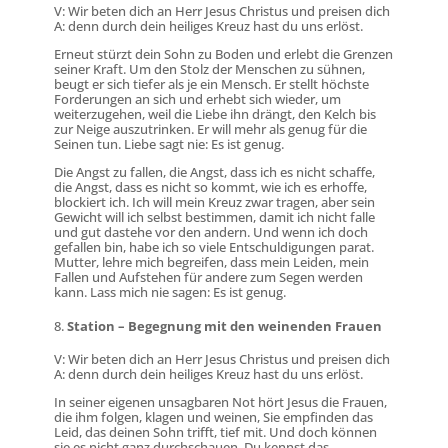
V: Wir beten dich an Herr Jesus Christus und preisen dich
A: denn durch dein heiliges Kreuz hast du uns erlöst.
Erneut stürzt dein Sohn zu Boden und erlebt die Grenzen
seiner Kraft. Um den Stolz der Menschen zu sühnen,
beugt er sich tiefer als je ein Mensch. Er stellt höchste
Forderungen an sich und erhebt sich wieder, um
weiterzugehen, weil die Liebe ihn drängt, den Kelch bis
zur Neige auszutrinken. Er will mehr als genug für die
Seinen tun. Liebe sagt nie: Es ist genug.
Die Angst zu fallen, die Angst, dass ich es nicht schaffe,
die Angst, dass es nicht so kommt, wie ich es erhoffe,
blockiert ich. Ich will mein Kreuz zwar tragen, aber sein
Gewicht will ich selbst bestimmen, damit ich nicht falle
und gut dastehe vor den andern. Und wenn ich doch
gefallen bin, habe ich so viele Entschuldigungen parat.
Mutter, lehre mich begreifen, dass mein Leiden, mein
Fallen und Aufstehen für andere zum Segen werden
kann. Lass mich nie sagen: Es ist genug.
Station – Begegnung mit den weinenden Frauen
V: Wir beten dich an Herr Jesus Christus und preisen dich
A: denn durch dein heiliges Kreuz hast du uns erlöst.
In seiner eigenen unsagbaren Not hört Jesus die Frauen,
die ihm folgen, klagen und weinen, Sie empfinden das
Leid, das deinen Sohn trifft, tief mit. Und doch können
sie es nicht ganz durchschauen. Du kennst das