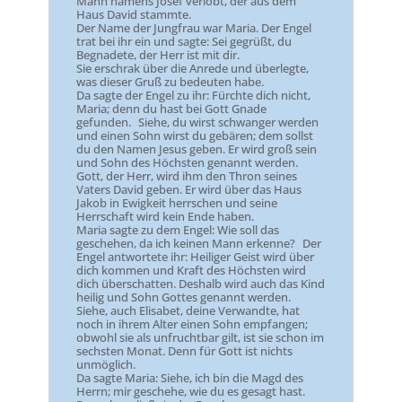
Mann namens Josef verlobt, der aus dem
Haus David stammte.
Der Name der Jungfrau war Maria. Der Engel
trat bei ihr ein und sagte: Sei gegrüßt, du
Begnadete, der Herr ist mit dir.
Sie erschrak über die Anrede und überlegte,
was dieser Gruß zu bedeuten habe.
Da sagte der Engel zu ihr: Fürchte dich nicht,
Maria; denn du hast bei Gott Gnade
gefunden. Siehe, du wirst schwanger werden
und einen Sohn wirst du gebären; dem sollst
du den Namen Jesus geben. Er wird groß sein
und Sohn des Höchsten genannt werden.
Gott, der Herr, wird ihm den Thron seines
Vaters David geben. Er wird über das Haus
Jakob in Ewigkeit herrschen und seine
Herrschaft wird kein Ende haben.
Maria sagte zu dem Engel: Wie soll das
geschehen, da ich keinen Mann erkenne? Der
Engel antwortete ihr: Heiliger Geist wird über
dich kommen und Kraft des Höchsten wird
dich überschatten. Deshalb wird auch das Kind
heilig und Sohn Gottes genannt werden.
Siehe, auch Elisabet, deine Verwandte, hat
noch in ihrem Alter einen Sohn empfangen;
obwohl sie als unfruchtbar gilt, ist sie schon im
sechsten Monat. Denn für Gott ist nichts
unmöglich.
Da sagte Maria: Siehe, ich bin die Magd des
Herrn; mir geschehe, wie du es gesagt hast.