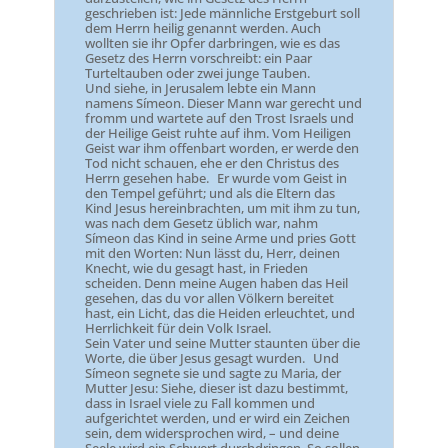
geschrieben ist: Jede männliche Erstgeburt soll
dem Herrn heilig genannt werden. Auch
wollten sie ihr Opfer darbringen, wie es das
Gesetz des Herrn vorschreibt: ein Paar
Turteltauben oder zwei junge Tauben.
Und siehe, in Jerusalem lebte ein Mann
namens Símeon. Dieser Mann war gerecht und
fromm und wartete auf den Trost Israels und
der Heilige Geist ruhte auf ihm. Vom Heiligen
Geist war ihm offenbart worden, er werde den
Tod nicht schauen, ehe er den Christus des
Herrn gesehen habe. Er wurde vom Geist in
den Tempel geführt; und als die Eltern das
Kind Jesus hereinbrachten, um mit ihm zu tun,
was nach dem Gesetz üblich war, nahm
Símeon das Kind in seine Arme und pries Gott
mit den Worten: Nun lässt du, Herr, deinen
Knecht, wie du gesagt hast, in Frieden
scheiden. Denn meine Augen haben das Heil
gesehen, das du vor allen Völkern bereitet
hast, ein Licht, das die Heiden erleuchtet, und
Herrlichkeit für dein Volk Israel.
Sein Vater und seine Mutter staunten über die
Worte, die über Jesus gesagt wurden. Und
Símeon segnete sie und sagte zu Maria, der
Mutter Jesu: Siehe, dieser ist dazu bestimmt,
dass in Israel viele zu Fall kommen und
aufgerichtet werden, und er wird ein Zeichen
sein, dem widersprochen wird, – und deine