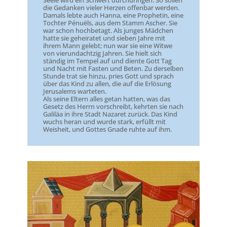
Seele wird ein Schwert durchdringen. So sollen
die Gedanken vieler Herzen offenbar werden.
Damals lebte auch Hanna, eine Prophetin, eine
Tochter Pénuëls, aus dem Stamm Ascher. Sie
war schon hochbetagt. Als junges Mädchen
hatte sie geheiratet und sieben Jahre mit
ihrem Mann gelebt; nun war sie eine Witwe
von vierundachtzig Jahren. Sie hielt sich
ständig im Tempel auf und diente Gott Tag
und Nacht mit Fasten und Beten. Zu derselben
Stunde trat sie hinzu, pries Gott und sprach
über das Kind zu allen, die auf die Erlösung
Jerusalems warteten.
Als seine Eltern alles getan hatten, was das
Gesetz des Herrn vorschreibt, kehrten sie nach
Galiläa in ihre Stadt Nazaret zurück. Das Kind
wuchs heran und wurde stark, erfüllt mit
Weisheit, und Gottes Gnade ruhte auf ihm.