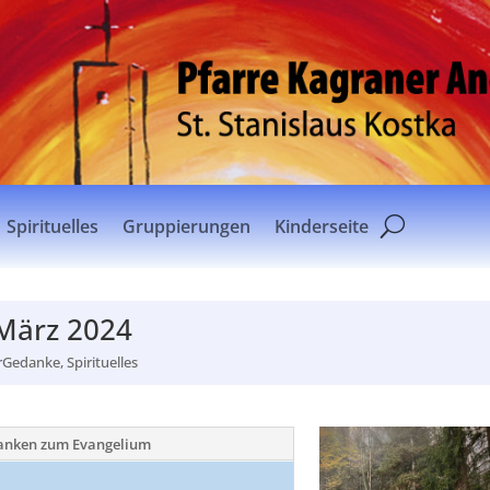
Spirituelles
Gruppierungen
Kinderseite
 März 2024
rGedanke
,
Spirituelles
anken zum Evangelium