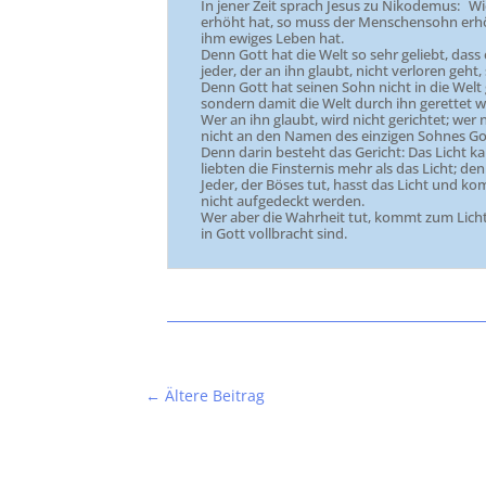
In jener Zeit sprach Jesus zu Nikodemus: W
erhöht hat, so muss der Menschensohn erhöh
ihm ewiges Leben hat.
Denn Gott hat die Welt so sehr geliebt, dass
jeder, der an ihn glaubt, nicht verloren geh
Denn Gott hat seinen Sohn nicht in die Welt 
sondern damit die Welt durch ihn gerettet w
Wer an ihn glaubt, wird nicht gerichtet; wer n
nicht an den Namen des einzigen Sohnes Got
Denn darin besteht das Gericht: Das Licht k
liebten die Finsternis mehr als das Licht; de
Jeder, der Böses tut, hasst das Licht und k
nicht aufgedeckt werden.
Wer aber die Wahrheit tut, kommt zum Licht,
in Gott vollbracht sind.
←
Ältere Beitrag