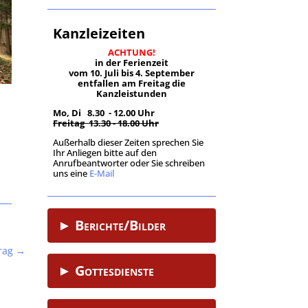
Kanzleizeiten
ACHTUNG!
in der Ferienzeit
vom 10. Juli bis 4. September
entfallen am Freitag die
Kanzleistunden
Mo, Di 8.30 - 12.00 Uhr
Freitag 13.30 - 18.00 Uhr
Außerhalb dieser Zeiten sprechen Sie
Ihr Anliegen bitte auf den
Anrufbeantworter oder Sie schreiben
uns eine
E-Mail
.
► Berichte/Bilder
rag
→
► Gottesdienste