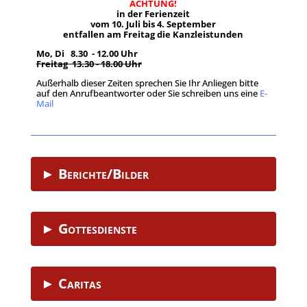
ACHTUNG!
in der Ferienzeit
vom 10. Juli bis 4. September
entfallen am Freitag die Kanzleistunden
Mo, Di 8.30 - 12.00 Uhr
Freitag 13.30 - 18.00 Uhr
Außerhalb dieser Zeiten sprechen Sie Ihr Anliegen bitte
auf den Anrufbeantworter oder Sie schreiben uns eine
E-
Mail
.
► Berichte/Bilder
► Gottesdienste
► Caritas